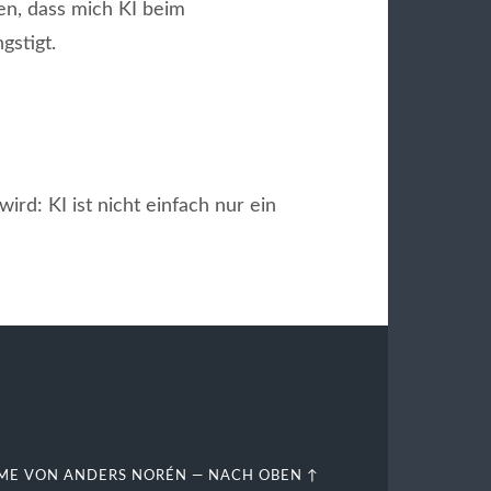
ben, dass mich KI beim
gstigt.
ird: KI ist nicht einfach nur ein
ME VON
ANDERS NORÉN
—
NACH OBEN ↑