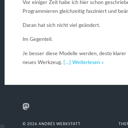
Vor einiger Zeit habe ich hier schon geschrie
Programmieren gleichzeitig fasziniert und beän
Daran hat sich nicht viel geändert.
Im Gegenteil.
Je besser diese Modelle werden, desto klarer w
“KI
neues Werkzeug.
[…] Weiterlesen »
–
zu
gut
für
@sonnenkiste@mastodon.social
alle?”
© 2026
ANDRÉS WERKSTATT
THE